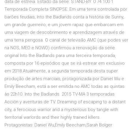
data de estreia. Estado da série: STAND-BY. 0 74 100 1
Temporada Completa SINOPSE: Em uma terra controlada por
barões feudais, Into the Badlands conta a história de Sunny,
um grande guerreiro, e um jovem rapaz que embarcam em
uma viagem de descobrimento e aprendizagem através de
uma terra perigosa. O canal de televisão AMC (que podes ver
na NOS, MEO e NOWO) confirmou a renovação da série
original Into the Badlands para uma terceira temporada,
composta por 16 episódios que se irá estrear em exclusivo
em 2018.Atualmente, a segunda temporada desta super
produção de artes marciais, protagonizada por Daniel Wu e
Emily Beecham, está a ser emitida no AMC todas as quintas
às 22h10. Into the Badlands. 2015 TV-MA 3 temporadas
Acción y aventuras de TV. Dreaming of escaping to a distant
city, a ferocious warrior and a mysterious boy tangle with
territorial warlords and their highly trained killers.
Protagonistas: Daniel Wu,Emily Beecham,Sarah Bolger.