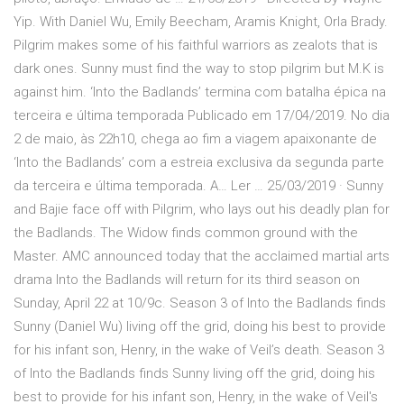
Yip. With Daniel Wu, Emily Beecham, Aramis Knight, Orla Brady.
Pilgrim makes some of his faithful warriors as zealots that is
dark ones. Sunny must find the way to stop pilgrim but M.K is
against him. ‘Into the Badlands’ termina com batalha épica na
terceira e última temporada Publicado em 17/04/2019. No dia
2 de maio, às 22h10, chega ao fim a viagem apaixonante de
‘Into the Badlands’ com a estreia exclusiva da segunda parte
da terceira e última temporada. A… Ler … 25/03/2019 · Sunny
and Bajie face off with Pilgrim, who lays out his deadly plan for
the Badlands. The Widow finds common ground with the
Master. AMC announced today that the acclaimed martial arts
drama Into the Badlands will return for its third season on
Sunday, April 22 at 10/9c. Season 3 of Into the Badlands finds
Sunny (Daniel Wu) living off the grid, doing his best to provide
for his infant son, Henry, in the wake of Veil’s death. Season 3
of Into the Badlands finds Sunny living off the grid, doing his
best to provide for his infant son, Henry, in the wake of Veil's