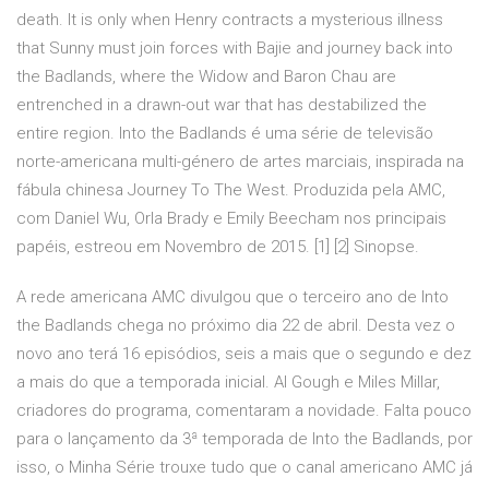
death. It is only when Henry contracts a mysterious illness
that Sunny must join forces with Bajie and journey back into
the Badlands, where the Widow and Baron Chau are
entrenched in a drawn-out war that has destabilized the
entire region. Into the Badlands é uma série de televisão
norte-americana multi-género de artes marciais, inspirada na
fábula chinesa Journey To The West. Produzida pela AMC,
com Daniel Wu, Orla Brady e Emily Beecham nos principais
papéis, estreou em Novembro de 2015. [1] [2] Sinopse.
A rede americana AMC divulgou que o terceiro ano de Into
the Badlands chega no próximo dia 22 de abril. Desta vez o
novo ano terá 16 episódios, seis a mais que o segundo e dez
a mais do que a temporada inicial. Al Gough e Miles Millar,
criadores do programa, comentaram a novidade. Falta pouco
para o lançamento da 3ª temporada de Into the Badlands, por
isso, o Minha Série trouxe tudo que o canal americano AMC já