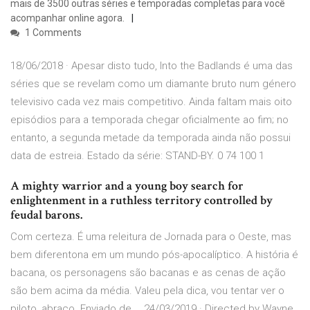
mais de 3500 outras séries e temporadas completas para você
acompanhar online agora.
1 Comments
18/06/2018 · Apesar disto tudo, Into the Badlands é uma das
séries que se revelam como um diamante bruto num género
televisivo cada vez mais competitivo. Ainda faltam mais oito
episódios para a temporada chegar oficialmente ao fim; no
entanto, a segunda metade da temporada ainda não possui
data de estreia. Estado da série: STAND-BY. 0 74 100 1
A mighty warrior and a young boy search for
enlightenment in a ruthless territory controlled by
feudal barons.
Com certeza. É uma releitura de Jornada para o Oeste, mas
bem diferentona em um mundo pós-apocalíptico. A história é
bacana, os personagens são bacanas e as cenas de ação
são bem acima da média. Valeu pela dica, vou tentar ver o
piloto, abraço. Enviado de … 24/03/2019 · Directed by Wayne