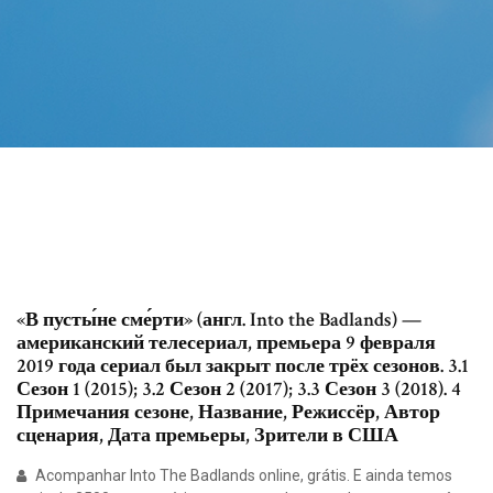
«В пусты́не сме́рти» (англ. Into the Badlands) —
американский телесериал, премьера 9 февраля
2019 года сериал был закрыт после трёх сезонов. 3.1
Сезон 1 (2015); 3.2 Сезон 2 (2017); 3.3 Сезон 3 (2018). 4
Примечания сезоне, Название, Режиссёр, Автор
сценария, Дата премьеры, Зрители в США
Acompanhar Into The Badlands online, grátis. E ainda temos