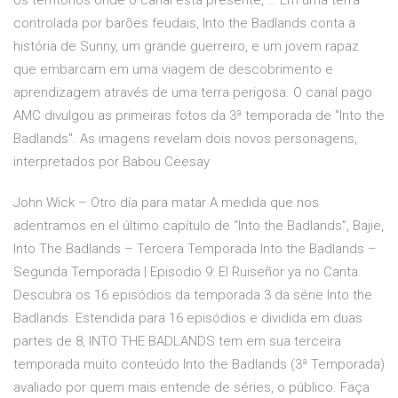
os territórios onde o canal está presente, … Em uma terra
controlada por barões feudais, Into the Badlands conta a
história de Sunny, um grande guerreiro, e um jovem rapaz
que embarcam em uma viagem de descobrimento e
aprendizagem através de uma terra perigosa. O canal pago
AMC divulgou as primeiras fotos da 3ª temporada de "Into the
Badlands". As imagens revelam dois novos personagens,
interpretados por Babou Ceesay
John Wick – Otro día para matar A medida que nos
adentramos en el último capítulo de “Into the Badlands”, Bajie,
Into The Badlands – Tercera Temporada Into the Badlands –
Segunda Temporada | Episodio 9: El Ruiseñor ya no Canta.
Descubra os 16 episódios da temporada 3 da série Into the
Badlands. Estendida para 16 episódios e dividida em duas
partes de 8, INTO THE BADLANDS tem em sua terceira
temporada muito conteúdo Into the Badlands (3ª Temporada)
avaliado por quem mais entende de séries, o público. Faça